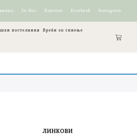
вница
За Нас
Контакт
Facebook
Instagram
ешки постелнини
Вреќи за спиење
ЛИНКОВИ