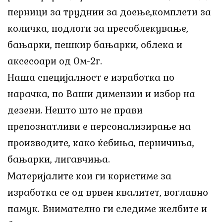
перници за труднии за доење,комплети за
количка, подлоги за пресоблекување,
бањарки, пешкир бањарки, облека и
аксесоари од 0м-2г.
Наша специјалност е изработка по
нарачка, по Ваши димензии и избор на
дезени. Нешто што не прави
препознатливи е персонализирање на
производите, како ќебиња, перничиња,
бањарки, лигавчиња.
Материјалите кои ги користиме за
изработка се од врвен квалитет, воглавно
памук. Внимателно ги следиме желбите и