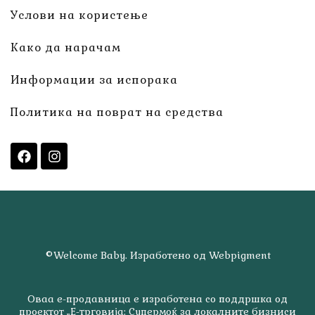
Услови на користење
Како да нарачам
Информации за испорака
Политика на поврат на средства
©Welcome Baby. Изработено од Webpigment
Оваа е-продавница е изработена со поддршка од
проектот „Е-трговија: Супермоќ за локалните бизниси